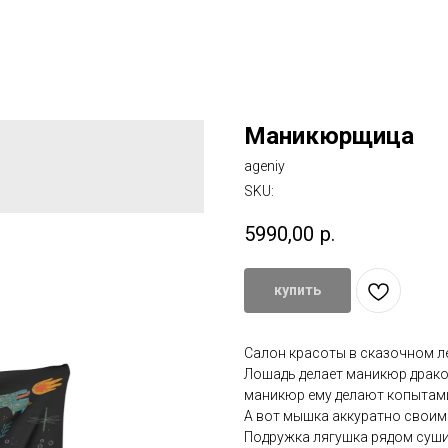
Маникюрщица
ageniy
SKU:
5990,00
р.
купить
Салон красоты в сказочном л
Лошадь делает маникюр дракон
маникюр ему делают копытам
А вот мышка аккуратно своим
Подружка лягушка рядом суши