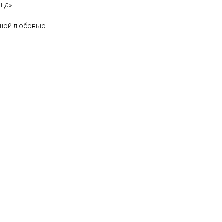
ица»
ьшой любовью