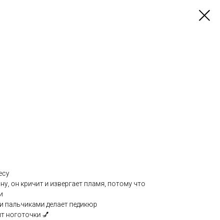
есу
у, он кричит и извергает пламя, потому что
и
и пальчиками делает педикюр
т ноготочки 💅