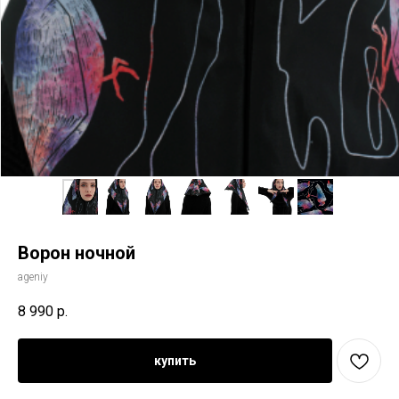
Ворон ночной
ageniy
8 990
р.
купить