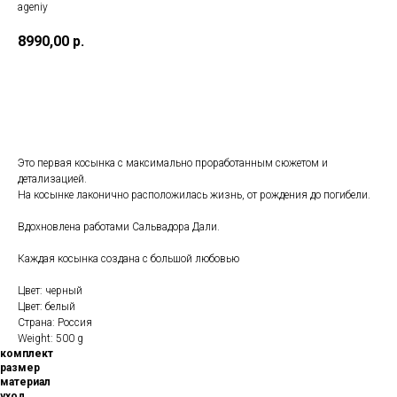
ageniy
8990,00
р.
купить
Это первая косынка с максимально проработанным сюжетом и
детализацией.
На косынке лаконично расположилась жизнь, от рождения до погибели.
Вдохновлена работами Сальвадора Дали.
Каждая косынка создана с большой любовью
Цвет: черный
Цвет: белый
Страна: Россия
Weight: 500 g
комплект
размер
материал
уход