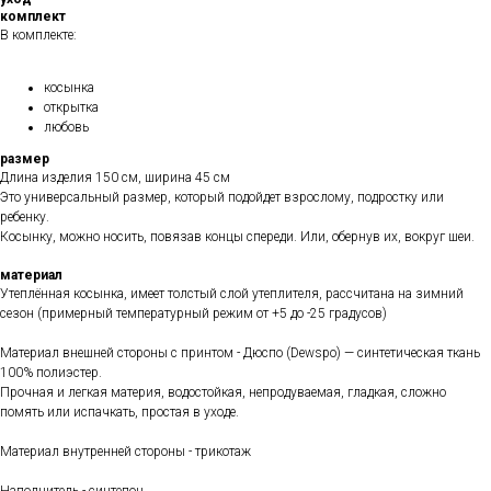
комплект
В комплекте:
косынка
открытка
любовь
размер
Длина изделия 150 см, ширина 45 см
Это универсальный размер, который подойдет взрослому, подростку или
ребенку.
Косынку, можно носить, повязав концы спереди. Или, обернув их, вокруг шеи.
материал
Утеплённая косынка, имеет толстый слой утеплителя, рассчитана на зимний
сезон (примерный температурный режим от +5 до -25 градусов)
Материал внешней стороны с принтом - Дюспо (Dewspo) — синтетическая ткань
100% полиэстер.
Прочная и легкая материя, водостойкая, непродуваемая, гладкая, сложно
помять или испачкать, простая в уходе.
Материал внутренней стороны - трикотаж